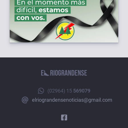
(02964) 15
569079
elriograndensenoticias@gmail.com