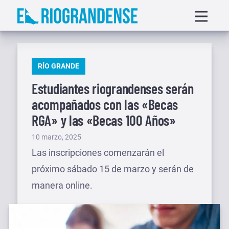
Saltar
Displa
al
menu
contenido
PUBLICADO
RÍO GRANDE
EN
Estudiantes riograndenses serán
acompañados con las «Becas
RGA» y las «Becas 100 Años»
Publicado
10 marzo, 2025
el
Las inscripciones comenzarán el
próximo sábado 15 de marzo y serán de
manera online.