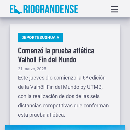
Saltar
Displa
al
menu
contenido
PUBLICADO
DEPORTES
USHUAIA
EN
Comenzó la prueba atlética
Valholl Fin del Mundo
Publicado
21 marzo, 2025
el
Este jueves dio comienzo la 6ª edición
de la Valhöll Fin del Mundo by UTMB,
con la realización de dos de las seis
distancias competitivas que conforman
esta prueba atlética.