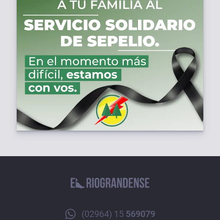
(02964) 15
569079