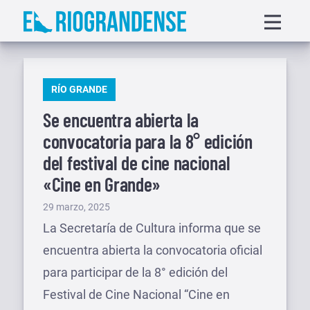
Saltar
Displa
al
menu
contenido
PUBLICADO
RÍO GRANDE
EN
Se encuentra abierta la
convocatoria para la 8° edición
del festival de cine nacional
«Cine en Grande»
Publicado
29 marzo, 2025
el
La Secretaría de Cultura informa que se
encuentra abierta la convocatoria oficial
para participar de la 8° edición del
Festival de Cine Nacional “Cine en