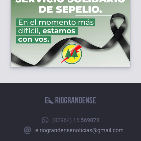
(02964) 15
569079
elriograndensenoticias@gmail.com