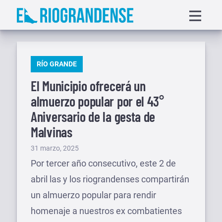
Saltar
Displa
al
menu
contenido
PUBLICADO
RÍO GRANDE
EN
El Municipio ofrecerá un
almuerzo popular por el 43°
Aniversario de la gesta de
Malvinas
Publicado
31 marzo, 2025
el
Por tercer año consecutivo, este 2 de
abril las y los riograndenses compartirán
un almuerzo popular para rendir
homenaje a nuestros ex combatientes