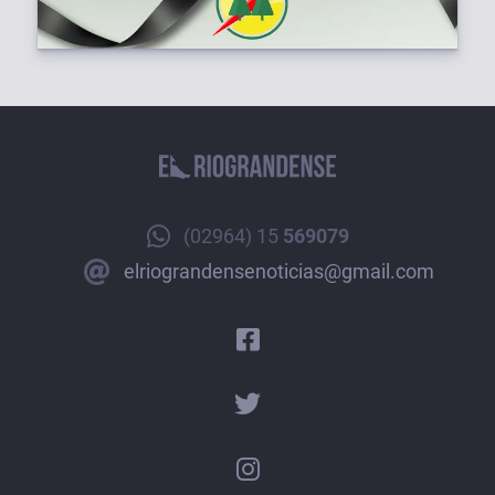
(02964) 15
569079
elriograndensenoticias@gmail.com