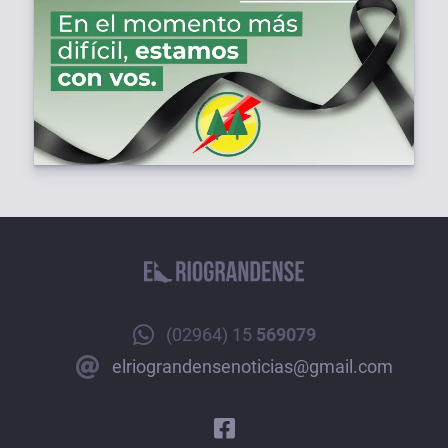
(02964) 15
569079
elriograndensenoticias@gmail.com