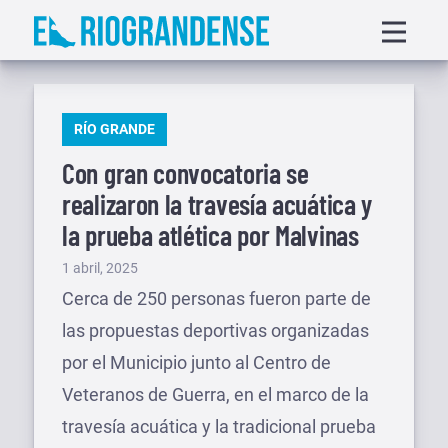
Saltar
Displa
al
menu
contenido
PUBLICADO
RÍO GRANDE
EN
Con gran convocatoria se
realizaron la travesía acuática y
la prueba atlética por Malvinas
Publicado
1 abril, 2025
el
Cerca de 250 personas fueron parte de
las propuestas deportivas organizadas
por el Municipio junto al Centro de
Veteranos de Guerra, en el marco de la
travesía acuática y la tradicional prueba