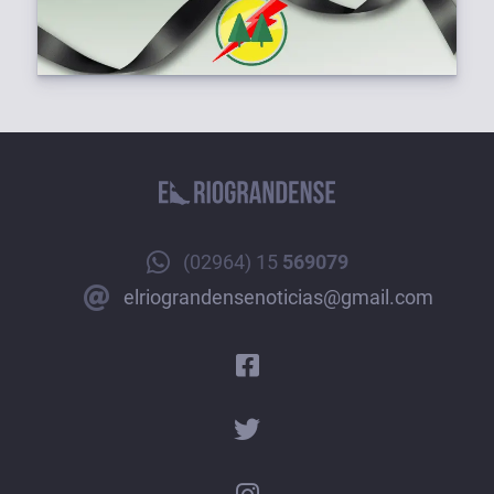
(02964) 15
569079
elriograndensenoticias@gmail.com