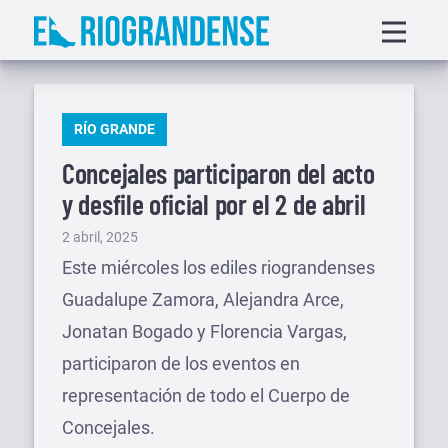
Saltar
Displa
al
menu
contenido
PUBLICADO
RÍO GRANDE
EN
Concejales participaron del acto
y desfile oficial por el 2 de abril
Publicado
2 abril, 2025
el
Este miércoles los ediles riograndenses
Guadalupe Zamora, Alejandra Arce,
Jonatan Bogado y Florencia Vargas,
participaron de los eventos en
representación de todo el Cuerpo de
Concejales.