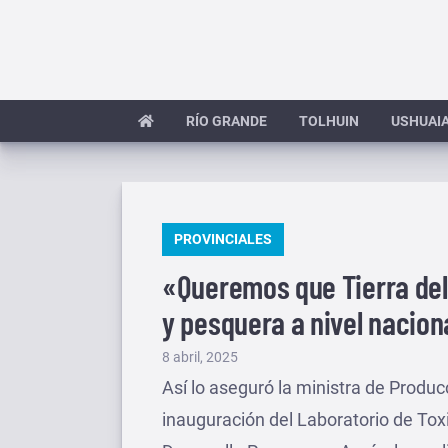
Saltar
al
contenido
RÍO GRANDE
TOLHUIN
USHUAI
PUBLICADO
PROVINCIALES
EN
«Queremos que Tierra del
y pesquera a nivel nacion
Publicado
8 abril, 2025
el
Así lo aseguró la ministra de Produ
inauguración del Laboratorio de Toxi