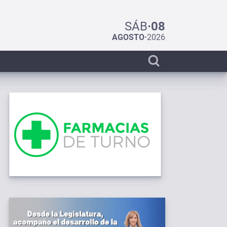
SÁB
·
08
AGOSTO
·
2026
Display
search
bar