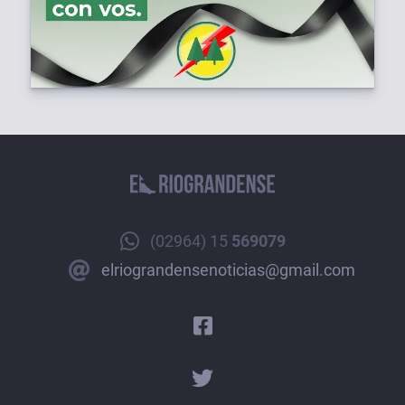
(02964) 15
569079
elriograndensenoticias@gmail.com