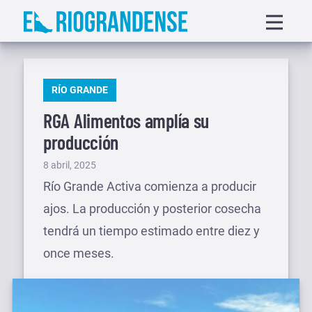
Saltar
Displa
al
menu
contenido
PUBLICADO
RÍO GRANDE
EN
RGA Alimentos amplía su
producción
Publicado
8 abril, 2025
el
Río Grande Activa comienza a producir
ajos. La producción y posterior cosecha
tendrá un tiempo estimado entre diez y
once meses.