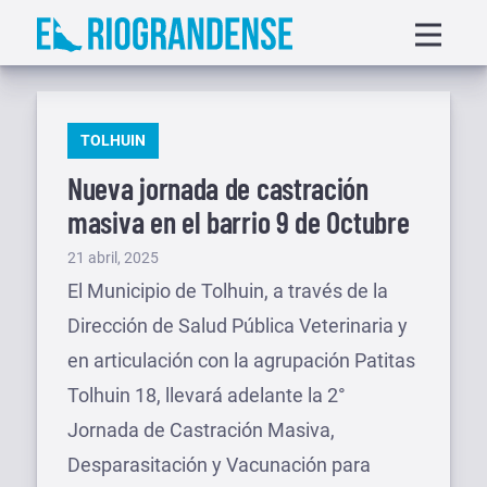
Saltar
Displa
al
menu
contenido
PUBLICADO
TOLHUIN
EN
Nueva jornada de castración
masiva en el barrio 9 de Octubre
Publicado
21 abril, 2025
el
El Municipio de Tolhuin, a través de la
Dirección de Salud Pública Veterinaria y
en articulación con la agrupación Patitas
Tolhuin 18, llevará adelante la 2°
Jornada de Castración Masiva,
Desparasitación y Vacunación para