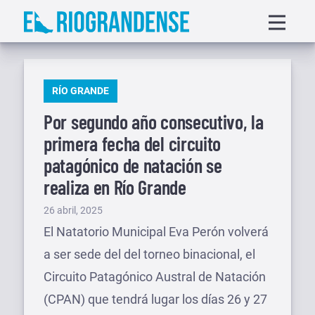
Saltar
Displa
al
menu
contenido
PUBLICADO
RÍO GRANDE
EN
Por segundo año consecutivo, la
primera fecha del circuito
patagónico de natación se
realiza en Río Grande
Publicado
26 abril, 2025
el
El Natatorio Municipal Eva Perón volverá
a ser sede del del torneo binacional, el
Circuito Patagónico Austral de Natación
(CPAN) que tendrá lugar los días 26 y 27