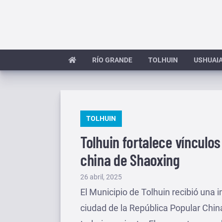
Saltar
al
contenido
RÍO GRANDE
TOLHUIN
USHUAI
PUBLICADO
TOLHUIN
EN
Tolhuin fortalece vínculos
china de Shaoxing
Publicado
26 abril, 2025
el
El Municipio de Tolhuin recibió una
ciudad de la República Popular Chin