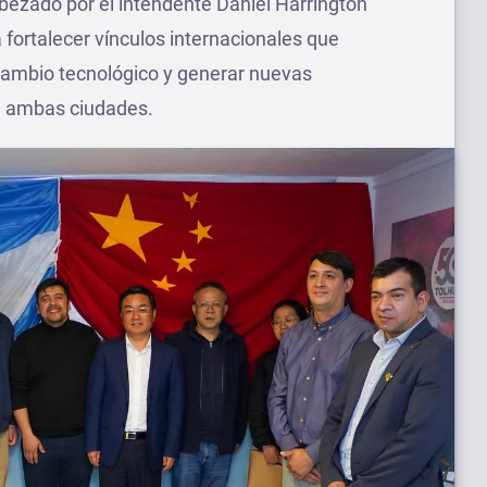
abezado por el intendente Daniel Harrington
 fortalecer vínculos internacionales que
ercambio tecnológico y generar nuevas
e ambas ciudades.