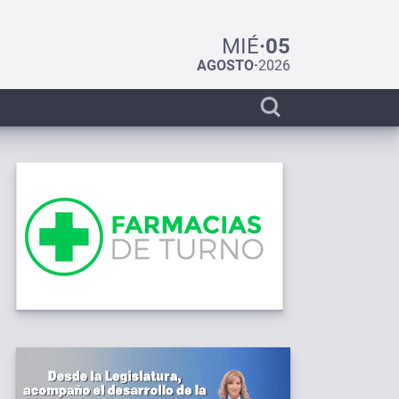
MIÉ
·
05
AGOSTO
·
2026
Display
search
bar