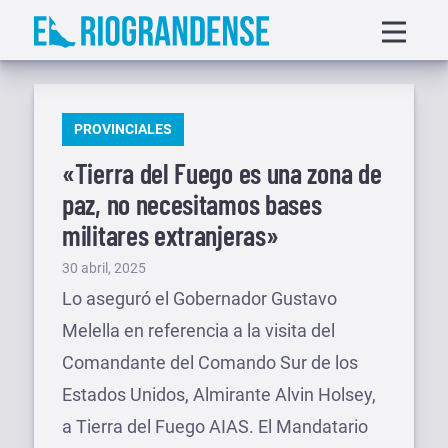
Saltar
Displa
al
menu
contenido
PUBLICADO
PROVINCIALES
EN
«Tierra del Fuego es una zona de
paz, no necesitamos bases
militares extranjeras»
Publicado
30 abril, 2025
el
Lo aseguró el Gobernador Gustavo
Melella en referencia a la visita del
Comandante del Comando Sur de los
Estados Unidos, Almirante Alvin Holsey,
a Tierra del Fuego AIAS. El Mandatario