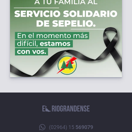
(02964) 15
569079