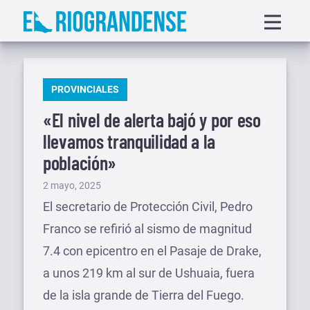
Saltar
Displa
al
menu
contenido
PUBLICADO
PROVINCIALES
EN
«El nivel de alerta bajó y por eso
llevamos tranquilidad a la
población»
Publicado
2 mayo, 2025
el
El secretario de Protección Civil, Pedro
Franco se refirió al sismo de magnitud
7.4 con epicentro en el Pasaje de Drake,
a unos 219 km al sur de Ushuaia, fuera
de la isla grande de Tierra del Fuego.