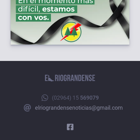
(02964) 15
569079
elriograndensenoticias@gmail.com