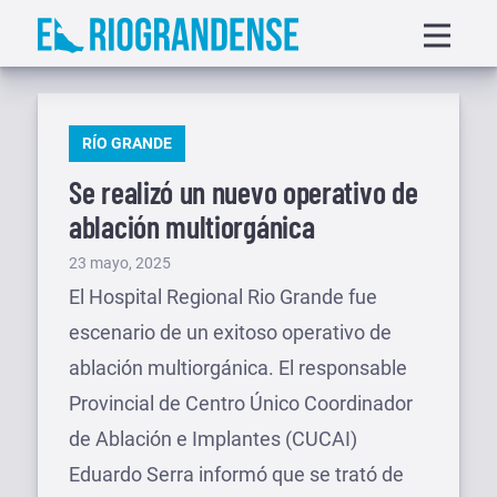
Saltar
Displa
al
menu
contenido
PUBLICADO
RÍO GRANDE
EN
Se realizó un nuevo operativo de
ablación multiorgánica
Publicado
23 mayo, 2025
el
El Hospital Regional Rio Grande fue
escenario de un exitoso operativo de
ablación multiorgánica. El responsable
Provincial de Centro Único Coordinador
de Ablación e Implantes (CUCAI)
Eduardo Serra informó que se trató de