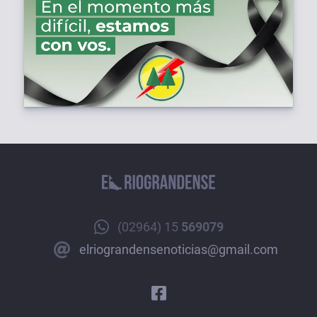
(02964) 15
569079
elriograndensenoticias@gmail.com