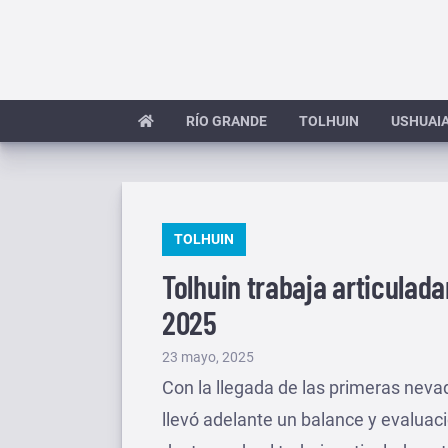
Saltar
al
contenido
RÍO GRANDE
TOLHUIN
USHUAI
PUBLICADO
TOLHUIN
EN
Tolhuin trabaja articulad
2025
Publicado
23 mayo, 2025
el
Con la llegada de las primeras nevad
llevó adelante un balance y evaluaci