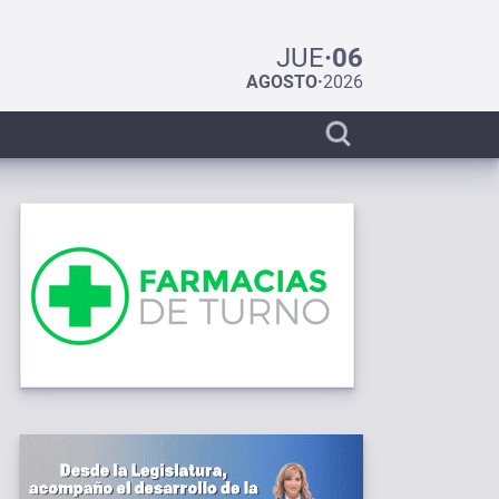
JUE
·
06
AGOSTO
·
2026
Display
search
bar