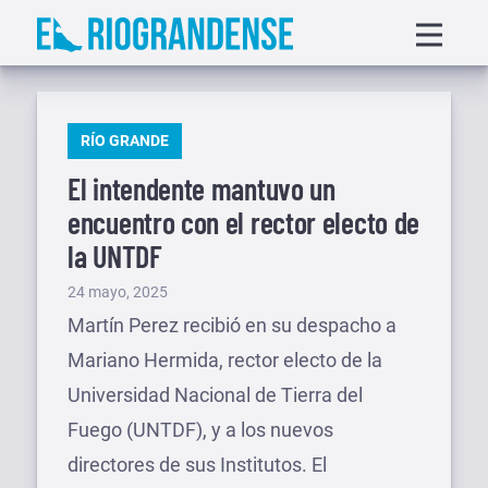
Saltar
Displa
al
menu
contenido
PUBLICADO
RÍO GRANDE
EN
El intendente mantuvo un
encuentro con el rector electo de
la UNTDF
Publicado
24 mayo, 2025
el
Martín Perez recibió en su despacho a
Mariano Hermida, rector electo de la
Universidad Nacional de Tierra del
Fuego (UNTDF), y a los nuevos
directores de sus Institutos. El