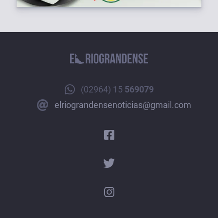
(02964) 15
569079
elriograndensenoticias@gmail.com