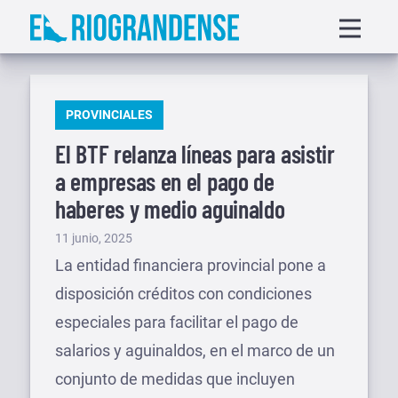
Saltar
Displa
al
menu
contenido
PUBLICADO
PROVINCIALES
EN
El BTF relanza líneas para asistir
a empresas en el pago de
haberes y medio aguinaldo
Publicado
11 junio, 2025
el
La entidad financiera provincial pone a
disposición créditos con condiciones
especiales para facilitar el pago de
salarios y aguinaldos, en el marco de un
conjunto de medidas que incluyen