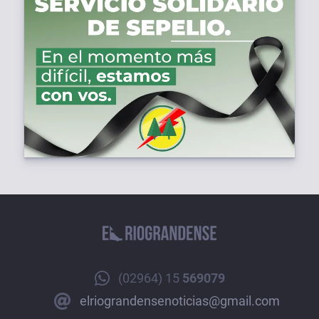
(02964) 15
569079
elriograndensenoticias@gmail.com