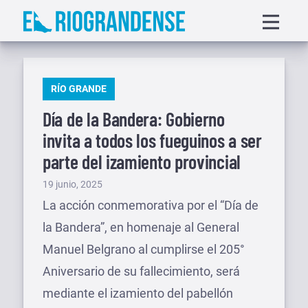
Saltar
Displa
al
menu
contenido
PUBLICADO
RÍO GRANDE
EN
Día de la Bandera: Gobierno
invita a todos los fueguinos a ser
parte del izamiento provincial
Publicado
19 junio, 2025
el
La acción conmemorativa por el “Día de
la Bandera”, en homenaje al General
Manuel Belgrano al cumplirse el 205°
Aniversario de su fallecimiento, será
mediante el izamiento del pabellón