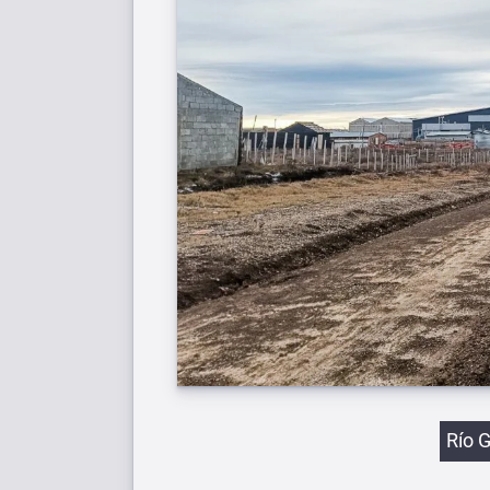
Etiqu
Río 