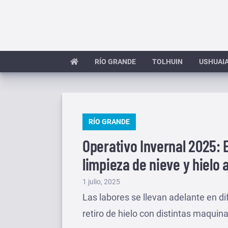
Saltar
al
contenido
RÍO GRANDE
TOLHUIN
USHUAI
PUBLICADO
RÍO GRANDE
EN
Operativo Invernal 2025: E
limpieza de nieve y hielo
Publicado
1 julio, 2025
el
Las labores se llevan adelante en di
retiro de hielo con distintas maquina