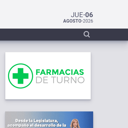
JUE
·
06
AGOSTO
·
2026
Display
search
bar