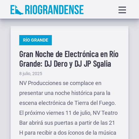
Saltar
Displa
al
menu
contenido
PUBLICADO
RÍO GRANDE
EN
Gran Noche de Electrónica en Río
Grande: DJ Dero y DJ JP Sgalia
Publicado
8 julio, 2025
el
NV Producciones se complace en
presentar una noche histórica para la
escena electrónica de Tierra del Fuego.
El próximo viernes 11 de julio, NV Teatro
Bar abrirá sus puertas a partir de las 21
H para recibir a dos íconos de la música