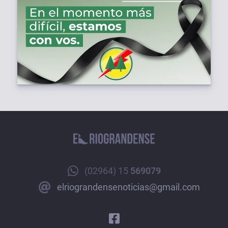
(02964) 15
569079
elriograndensenoticias@gmail.com