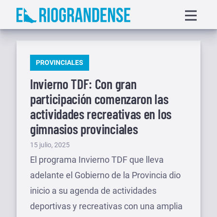
Saltar
Displa
al
menu
contenido
PUBLICADO
PROVINCIALES
EN
Invierno TDF: Con gran
participación comenzaron las
actividades recreativas en los
gimnasios provinciales
Publicado
15 julio, 2025
el
El programa Invierno TDF que lleva
adelante el Gobierno de la Provincia dio
inicio a su agenda de actividades
deportivas y recreativas con una amplia