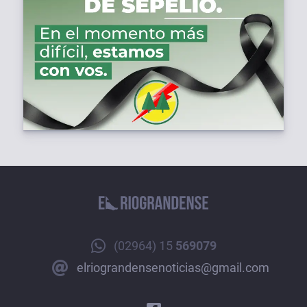
(02964) 15
569079
elriograndensenoticias@gmail.com