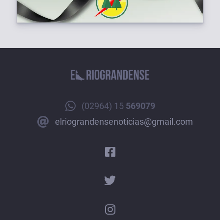
(02964) 15
569079
elriograndensenoticias@gmail.com