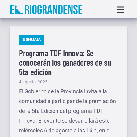
Saltar
Displa
al
menu
contenido
PUBLICADO
USHUAIA
EN
Programa TDF Innova: Se
conocerán los ganadores de su
5ta edición
Publicado
4 agosto, 2025
el
El Gobierno de la Provincia invita a la
comunidad a participar de la premiación
de la 5ta Edición del programa TDF
Innova. El evento se desarrollará este
miércoles 6 de agosto a las 16 h, en el