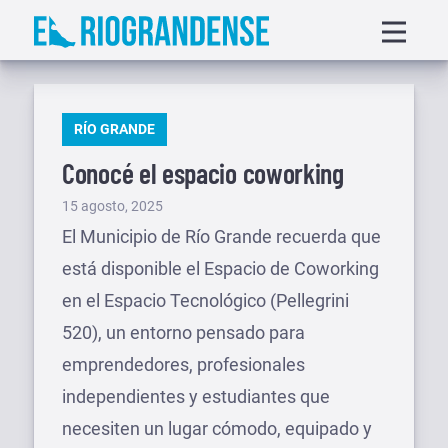
Saltar
Displa
al
menu
contenido
PUBLICADO
RÍO GRANDE
EN
Conocé el espacio coworking
Publicado
15 agosto, 2025
el
El Municipio de Río Grande recuerda que
está disponible el Espacio de Coworking
en el Espacio Tecnológico (Pellegrini
520), un entorno pensado para
emprendedores, profesionales
independientes y estudiantes que
necesiten un lugar cómodo, equipado y