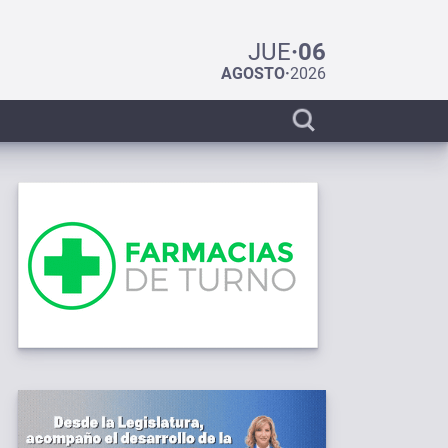
JUE
·
06
AGOSTO
·
2026
Display
search
bar