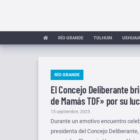
Saltar
al
contenido
RÍO GRANDE
TOLHUIN
USHUAI
PUBLICADO
RÍO GRANDE
EN
El Concejo Deliberante br
de Mamás TDF» por su luch
Publicado
15 septiembre, 2025
el
Durante un emotivo encuentro celebr
presidenta del Concejo Deliberant