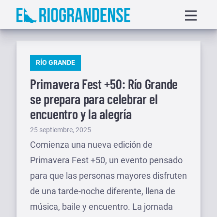
Saltar
Displa
al
menu
contenido
PUBLICADO
RÍO GRANDE
EN
Primavera Fest +50: Río Grande
se prepara para celebrar el
encuentro y la alegría
Publicado
25 septiembre, 2025
el
Comienza una nueva edición de
Primavera Fest +50, un evento pensado
para que las personas mayores disfruten
de una tarde-noche diferente, llena de
música, baile y encuentro. La jornada