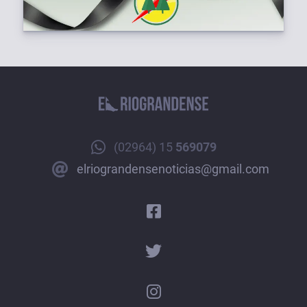
(02964) 15
569079
elriograndensenoticias@gmail.com