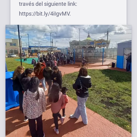
través del siguiente link:
https://bit.ly/4iIgvMV.