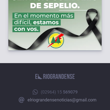
(02964) 15
569079
elriograndensenoticias@gmail.com