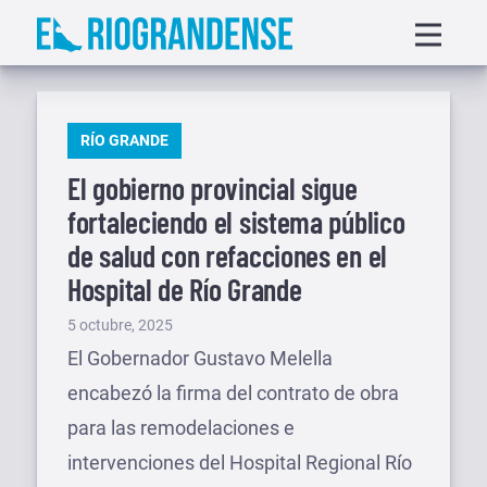
Saltar
Displa
al
menu
contenido
PUBLICADO
RÍO GRANDE
EN
El gobierno provincial sigue
fortaleciendo el sistema público
de salud con refacciones en el
Hospital de Río Grande
Publicado
5 octubre, 2025
el
El Gobernador Gustavo Melella
encabezó la firma del contrato de obra
para las remodelaciones e
intervenciones del Hospital Regional Río