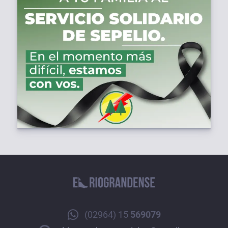
(02964) 15
569079