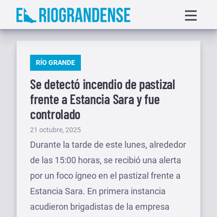
Saltar
Displa
al
menu
contenido
PUBLICADO
RÍO GRANDE
EN
Se detectó incendio de pastizal
frente a Estancia Sara y fue
controlado
Publicado
21 octubre, 2025
el
Durante la tarde de este lunes, alrededor
de las 15:00 horas, se recibió una alerta
por un foco ígneo en el pastizal frente a
Estancia Sara. En primera instancia
acudieron brigadistas de la empresa