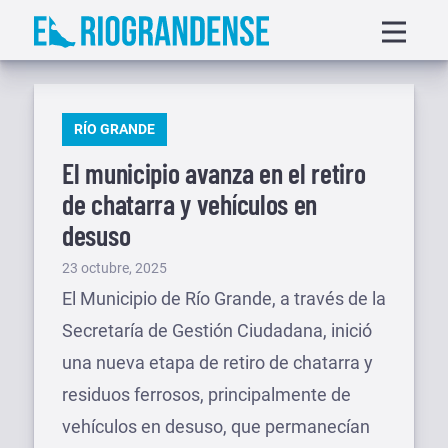
Saltar
Displa
al
menu
contenido
PUBLICADO
RÍO GRANDE
EN
El municipio avanza en el retiro
de chatarra y vehículos en
desuso
Publicado
23 octubre, 2025
el
El Municipio de Río Grande, a través de la
Secretaría de Gestión Ciudadana, inició
una nueva etapa de retiro de chatarra y
residuos ferrosos, principalmente de
vehículos en desuso, que permanecían