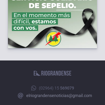
(02964) 15
569079
elriograndensenoticias@gmail.com