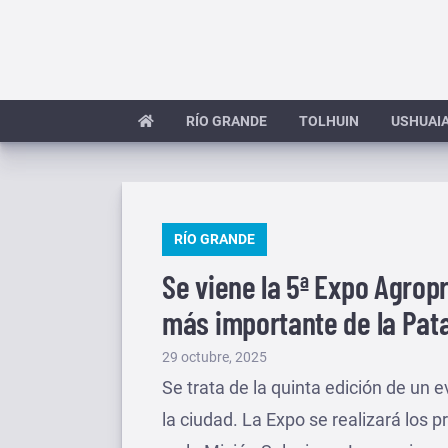
Saltar
al
contenido
RÍO GRANDE
TOLHUIN
USHUAI
PUBLICADO
RÍO GRANDE
EN
Se viene la 5ª Expo Agrop
más importante de la Pat
Publicado
29 octubre, 2025
el
Se trata de la quinta edición de un 
la ciudad. La Expo se realizará los 