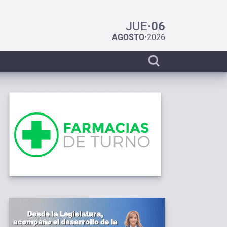
JUE
·
06
AGOSTO
·
2026
Display
search
bar