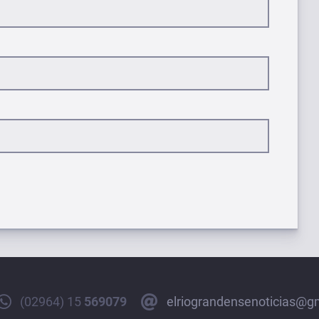
(02964) 15
569079
elriograndensenoticias@g