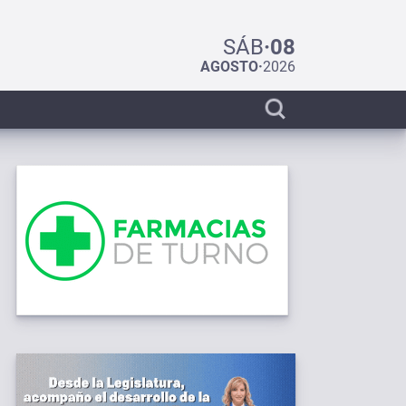
SÁB
·
08
AGOSTO
·
2026
Display
search
bar