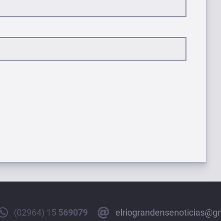
(02964) 15
569079
elriograndensenoticias@g