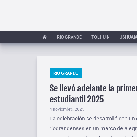
Saltar
al
contenido
RÍO GRANDE
TOLHUIN
USHUAI
PUBLICADO
RÍO GRANDE
EN
Se llevó adelante la prim
estudiantil 2025
Publicado
4 noviembre, 2025
el
La celebración se desarrolló con u
riograndenses en un marco de alegrí