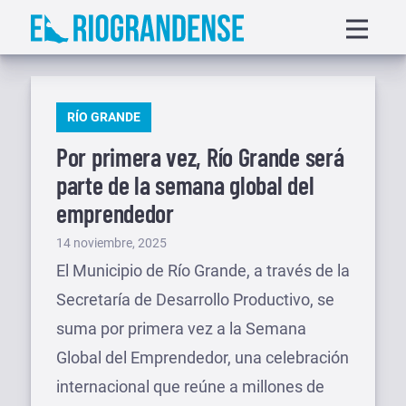
Saltar
Displa
al
menu
contenido
PUBLICADO
RÍO GRANDE
EN
Por primera vez, Río Grande será
parte de la semana global del
emprendedor
Publicado
14 noviembre, 2025
el
El Municipio de Río Grande, a través de la
Secretaría de Desarrollo Productivo, se
suma por primera vez a la Semana
Global del Emprendedor, una celebración
internacional que reúne a millones de