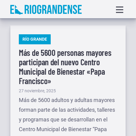
Saltar
Displa
al
menu
contenido
PUBLICADO
RÍO GRANDE
EN
Más de 5600 personas mayores
participan del nuevo Centro
Municipal de Bienestar «Papa
Francisco»
Publicado
27 noviembre, 2025
el
Más de 5600 adultos y adultas mayores
forman parte de las actividades, talleres
y programas que se desarrollan en el
Centro Municipal de Bienestar “Papa