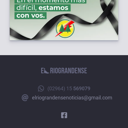
(02964) 15
569079
elriograndensenoticias@gmail.com