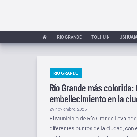
Saltar
al
contenido
RÍO GRANDE
TOLHUIN
USHUAI
PUBLICADO
RÍO GRANDE
EN
Río Grande más colorida: 
embellecimiento en la ci
Publicado
29 noviembre, 2025
el
El Municipio de Río Grande lleva ad
diferentes puntos de la ciudad, con 