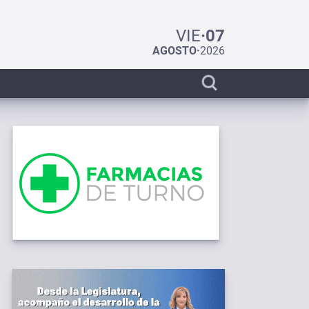
VIE
·
07
AGOSTO
·
2026
Display
search
bar