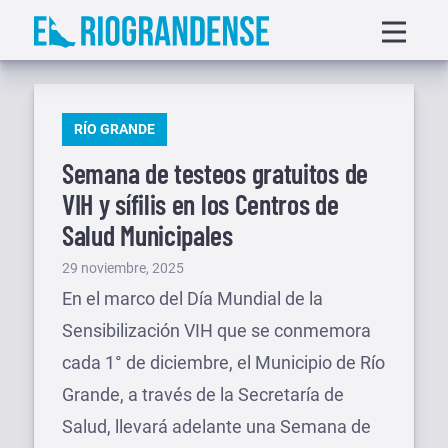
Saltar
Displa
al
menu
contenido
PUBLICADO
RÍO GRANDE
EN
Semana de testeos gratuitos de
VIH y sífilis en los Centros de
Salud Municipales
Publicado
29 noviembre, 2025
el
En el marco del Día Mundial de la
Sensibilización VIH que se conmemora
cada 1° de diciembre, el Municipio de Río
Grande, a través de la Secretaría de
Salud, llevará adelante una Semana de