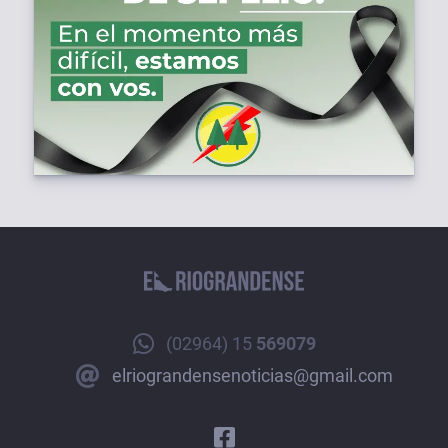
(02964) 15
569079
elriograndensenoticias@gmail.com