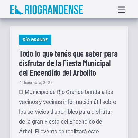
Saltar
Displa
al
menu
contenido
PUBLICADO
RÍO GRANDE
EN
Todo lo que tenés que saber para
disfrutar de la Fiesta Municipal
del Encendido del Arbolito
Publicado
4 diciembre, 2025
el
El Municipio de Río Grande brinda a los
vecinos y vecinas información útil sobre
los servicios disponibles para disfrutar
de la gran Fiesta del Encendido del
Árbol. El evento se realizará este