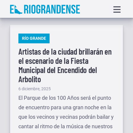
Saltar
Displa
al
menu
contenido
PUBLICADO
RÍO GRANDE
EN
Artistas de la ciudad brillarán en
el escenario de la Fiesta
Municipal del Encendido del
Arbolito
Publicado
6 diciembre, 2025
el
El Parque de los 100 Años será el punto
de encuentro para una gran noche en la
que los vecinos y vecinas podrán bailar y
cantar al ritmo de la música de nuestros