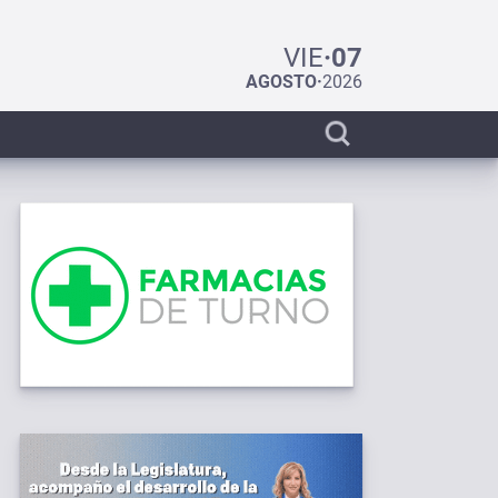
VIE
·
07
AGOSTO
·
2026
Display
search
bar