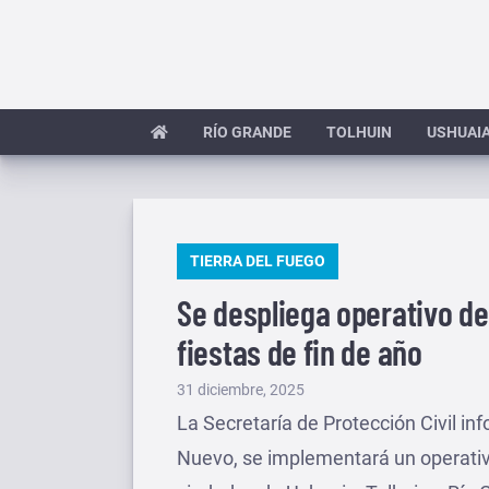
Saltar
al
contenido
RÍO GRANDE
TOLHUIN
USHUAI
PUBLICADO
TIERRA DEL FUEGO
EN
Se despliega operativo de
fiestas de fin de año
Publicado
31 diciembre, 2025
el
La Secretaría de Protección Civil in
Nuevo, se implementará un operativo