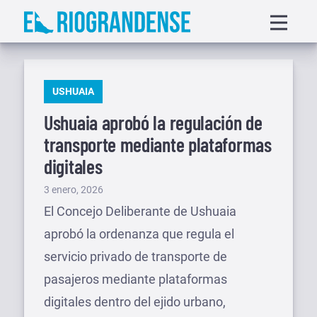
Saltar
Displa
al
menu
contenido
PUBLICADO
USHUAIA
EN
Ushuaia aprobó la regulación de
transporte mediante plataformas
digitales
Publicado
3 enero, 2026
el
El Concejo Deliberante de Ushuaia
aprobó la ordenanza que regula el
servicio privado de transporte de
pasajeros mediante plataformas
digitales dentro del ejido urbano,