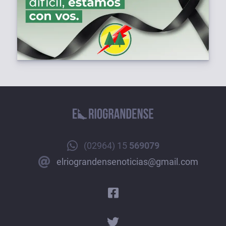
(02964) 15
569079
elriograndensenoticias@gmail.com