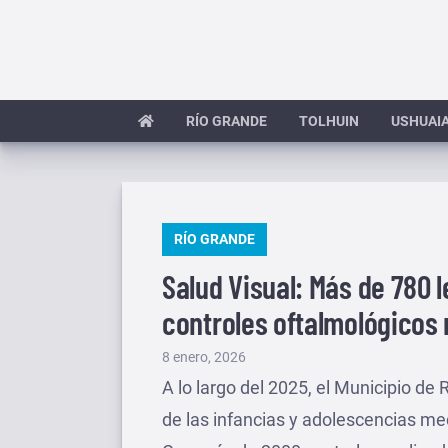
Saltar
al
contenido
RÍO GRANDE
TOLHUIN
USHUAI
PUBLICADO
RÍO GRANDE
EN
Salud Visual: Más de 780 
controles oftalmológicos 
Publicado
8 enero, 2026
el
A lo largo del 2025, el Municipio de 
de las infancias y adolescencias me