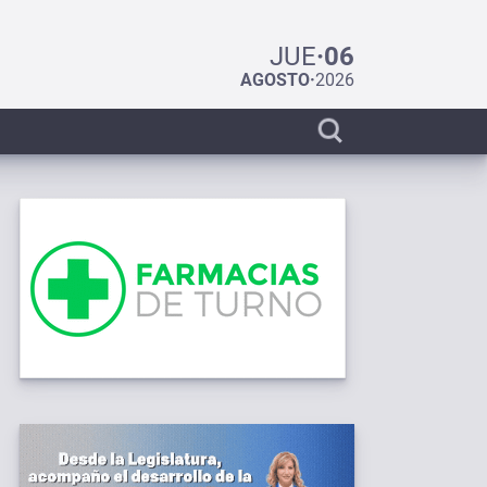
JUE
·
06
AGOSTO
·
2026
Display
search
bar