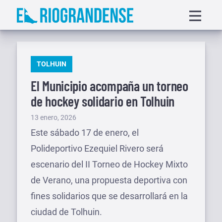
Saltar
Displa
al
menu
contenido
PUBLICADO
TOLHUIN
EN
El Municipio acompaña un torneo
de hockey solidario en Tolhuin
Publicado
13 enero, 2026
el
Este sábado 17 de enero, el
Polideportivo Ezequiel Rivero será
escenario del II Torneo de Hockey Mixto
de Verano, una propuesta deportiva con
fines solidarios que se desarrollará en la
ciudad de Tolhuin.