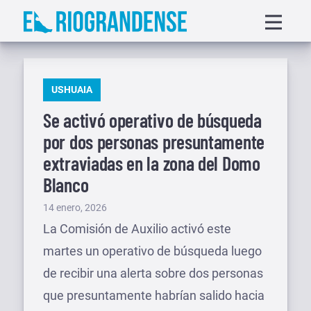
Saltar
Displa
al
menu
contenido
PUBLICADO
USHUAIA
EN
Se activó operativo de búsqueda
por dos personas presuntamente
extraviadas en la zona del Domo
Blanco
Publicado
14 enero, 2026
el
La Comisión de Auxilio activó este
martes un operativo de búsqueda luego
de recibir una alerta sobre dos personas
que presuntamente habrían salido hacia