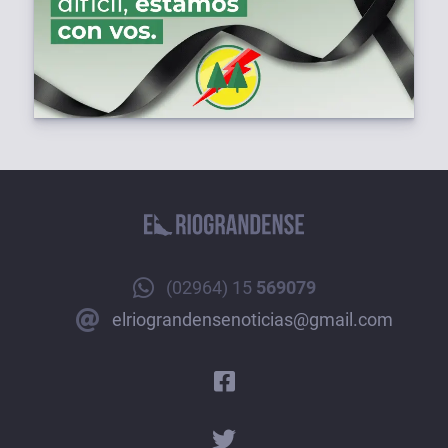
(02964) 15
569079
elriograndensenoticias@gmail.com