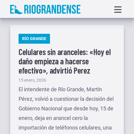
Saltar
Displa
al
menu
contenido
PUBLICADO
RÍO GRANDE
EN
Celulares sin aranceles: «Hoy el
daño empieza a hacerse
efectivo», advirtió Perez
Publicado
15 enero, 2026
el
El intendente de Río Grande, Martín
Pérez, volvió a cuestionar la decisión del
Gobierno Nacional que desde hoy, 15 de
enero, deja en arancel cero la
importación de teléfonos celulares, una