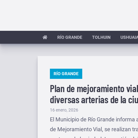
Saltar
al
contenido
RÍO GRANDE
TOLHUIN
USHUAI
PUBLICADO
RÍO GRANDE
EN
Plan de mejoramiento vial
diversas arterias de la ci
Publicado
16 enero, 2026
el
El Municipio de Río Grande informa a
de Mejoramiento Vial, se realizan tr