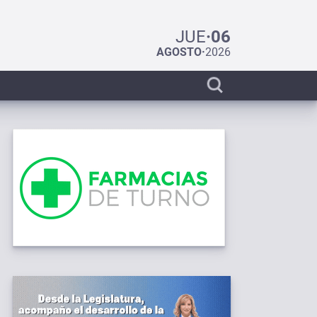
JUE
·
06
AGOSTO
·
2026
Display
search
bar