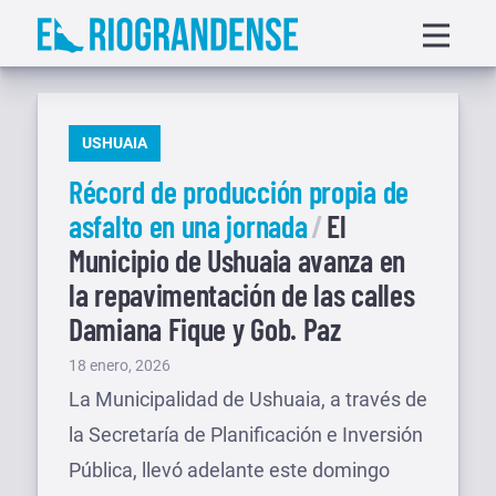
Saltar
Displa
al
menu
contenido
PUBLICADO
USHUAIA
EN
Récord de producción propia de
asfalto en una jornada
El
Municipio de Ushuaia avanza en
la repavimentación de las calles
Damiana Fique y Gob. Paz
Publicado
18 enero, 2026
el
La Municipalidad de Ushuaia, a través de
la Secretaría de Planificación e Inversión
Pública, llevó adelante este domingo