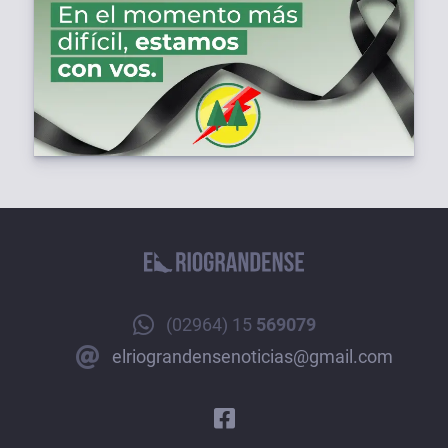
(02964) 15
569079
elriograndensenoticias@gmail.com