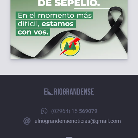
(02964) 15
569079
elriograndensenoticias@gmail.com