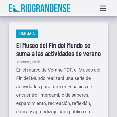
Saltar
Displa
al
menu
contenido
PUBLICADO
USHUAIA
EN
El Museo del Fin del Mundo se
suma a las actividades de verano
Publicado
18 enero, 2026
el
En el marco de Verano TDF, el Museo del
Fin del Mundo realizará una serie de
actividades para ofrecer espacios de
encuentro, intercambio de saberes,
esparcimiento, recreación, reflexión,
crítica y aprendizaje para público en