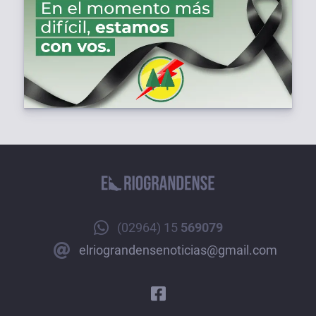
(02964) 15
569079
elriograndensenoticias@gmail.com