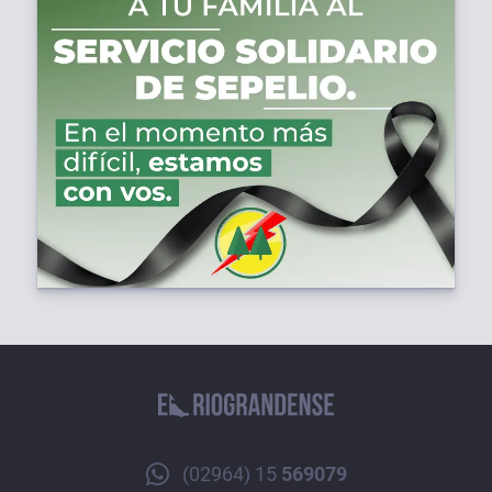
(02964) 15
569079