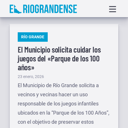
Saltar
Displa
al
menu
contenido
PUBLICADO
RÍO GRANDE
EN
El Municipio solicita cuidar los
juegos del «Parque de los 100
años»
Publicado
23 enero, 2026
el
El Municipio de Río Grande solicita a
vecinos y vecinas hacer un uso
responsable de los juegos infantiles
ubicados en la “Parque de los 100 Años”,
con el objetivo de preservar estos