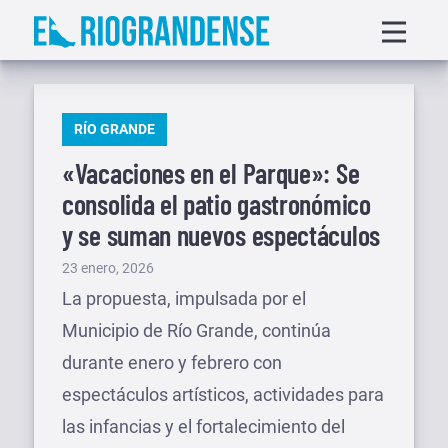
Saltar
Displa
al
menu
contenido
PUBLICADO
RÍO GRANDE
EN
«Vacaciones en el Parque»: Se
consolida el patio gastronómico
y se suman nuevos espectáculos
Publicado
23 enero, 2026
el
La propuesta, impulsada por el
Municipio de Río Grande, continúa
durante enero y febrero con
espectáculos artísticos, actividades para
las infancias y el fortalecimiento del