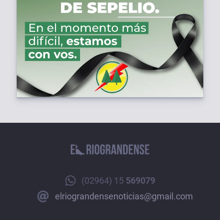
(02964) 15
569079
elriograndensenoticias@gmail.com